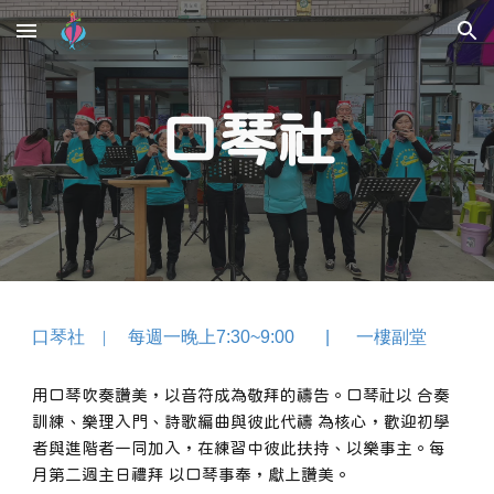
Skip to main content
Skip to navigation
口琴社
口琴
社
|
每週一晚上
7:30~9:00
|
一樓副堂
用口琴吹奏讚美，以音符成為敬拜的禱告。口琴社以 合奏
訓練、樂理入門、詩歌編曲與彼此代禱 為核心，歡迎初學
者與進階者一同加入，在練習中彼此扶持、以樂事主。每
月第二週主日禮拜 以口琴事奉，獻上讚美。